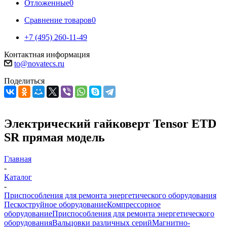
Отложенные
0
Сравнение товаров
0
+7 (495) 260-11-49
Контактная информация
to@novatecs.ru
Поделиться
Электрический гайковерт Tensor ETD
SR прямая модель
Главная
-
Каталог
-
Приспособления для ремонта энергетического оборудования
Пескоструйное оборудование
Компрессорное
оборудование
Приспособления для ремонта энергетического
оборудования
Вальцовки различных серий
Магнитно-