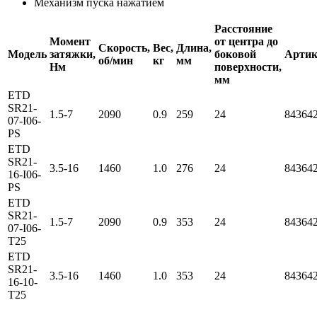
Механизм пуска нажатием
Расстояние
Момент
от центра до
Скорость,
Вес,
Длина,
Модель
затяжки,
боковой
Артик
об/мин
кг
мм
Нм
поверхности,
мм
ETD
SR21-
1.5-7
2090
0.9
259
24
84364
07-I06-
PS
ETD
SR21-
3.5-16
1460
1.0
276
24
84364
16-I06-
PS
ETD
SR21-
1.5-7
2090
0.9
353
24
84364
07-I06-
T25
ETD
SR21-
3.5-16
1460
1.0
353
24
84364
16-10-
T25