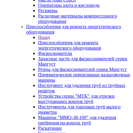
Генераторы азота и кислорода
Ресиверы
Расходные материалы компрессорного
оборудования
Приспособления для ремонта энергетического
оборудования
Назад
Приспособления для ремонта
энергетического оборудования
Фаскосниматели
Запасные части для фаскоснимателей серии
Мангуст
Резцы для фаскоснимателей серии Мангуст
Пневматические реверсивные вальцовочные
машины
Инструмент для удаления труб из трубных
решеток
Устройства серии "МТК" для отрезки
выступающих концов труб
Инструменты для торцовки труб малого
диаметра
Машины "ММО-38-100" для удаления
оребрения на концах труб
Раскатники