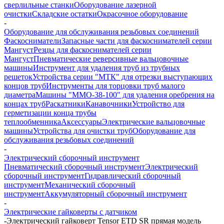
сверлильные станки
Оборудование лазерной
очистки
Складские остатки
Окрасочное оборудование
-
Оборудование для обслуживания резьбовых соединений
Фаскосниматели
Запасные части для фаскоснимателей серии
Мангуст
Резцы для фаскоснимателей серии
Мангуст
Пневматические реверсивные вальцовочные
машины
Инструмент для удаления труб из трубных
решеток
Устройства серии "МТК" для отрезки выступающих
концов труб
Инструменты для торцовки труб малого
диаметра
Машины "ММО-38-100" для удаления оребрения на
концах труб
Раскатники
Канавочники
Устройство для
герметизации конца трубы
теплообменника
Аксессуары
Электрические вальцовочные
машины
Устройства для очистки труб
Оборудование для
обслуживания резьбовых соединений
-
Электрический сборочный инструмент
Пневматический сборочный инструмент
Электрический
сборочный инструмент
Гидравлический сборочный
инструмент
Механический сборочный
инструмент
Аккумуляторный сборочный инструмент
-
Электрические гайковерты с датчиком
-
Электрический гайковерт Tensor ETD SR прямая модель