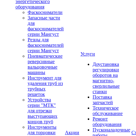
энергетического
оборудования
Фаскосниматели
Запасные части
для
фаскоснимателей
серии Мангуст
Резцы для
фаскоснимателей
серии Мангуст
Услуги
Пневматические
реверсивные
Доустановка
вальцовочные
регулировки
машины
оборотов на
Инструмент для
магнитно-
удаления труб из
сверлильные
трубных
станки
решеток
Поставка
Устройства
запчастей
серии "МТК"
Техническое
для отрезки
обслуживание
выступающих
Ремонт
концов труб
оборудования
Инструменты
Пусконаладочные
для торцовки
Акции
С
работы