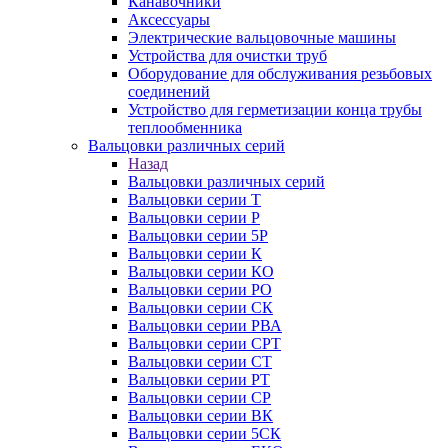
Канавочники
Аксессуары
Электрические вальцовочные машины
Устройства для очистки труб
Оборудование для обслуживания резьбовых
соединений
Устройство для герметизации конца трубы
теплообменника
Вальцовки различных серий
Назад
Вальцовки различных серий
Вальцовки серии Т
Вальцовки серии Р
Вальцовки серии 5Р
Вальцовки серии К
Вальцовки серии КО
Вальцовки серии РО
Вальцовки серии СК
Вальцовки серии РВА
Вальцовки серии СРТ
Вальцовки серии СТ
Вальцовки серии РТ
Вальцовки серии СР
Вальцовки серии ВК
Вальцовки серии 5СК