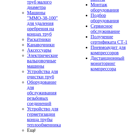
труб малого
Монтаж
диаметра
оборудования
Машины
Подбор
"ММО-38-100"
оборудования
для удаления
Сервисное
оребрения на
обслуживание
концах труб
Получение
Раскатники
сертификата СТ-1
Канавочники
Пневмоаудит для
Аксессуары
компрессоров
Электрические
Дистанционный
вальцовочные
мониторинг
машины
компрессора
Устройства для
очистки труб
Оборудование
для
обслуживания
резьбовых
соединений
Устройство для
герметизации
конца трубы
теплообменника
Ещё