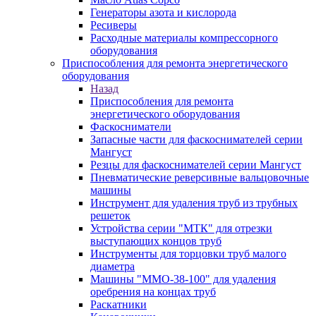
Генераторы азота и кислорода
Ресиверы
Расходные материалы компрессорного
оборудования
Приспособления для ремонта энергетического
оборудования
Назад
Приспособления для ремонта
энергетического оборудования
Фаскосниматели
Запасные части для фаскоснимателей серии
Мангуст
Резцы для фаскоснимателей серии Мангуст
Пневматические реверсивные вальцовочные
машины
Инструмент для удаления труб из трубных
решеток
Устройства серии "МТК" для отрезки
выступающих концов труб
Инструменты для торцовки труб малого
диаметра
Машины "ММО-38-100" для удаления
оребрения на концах труб
Раскатники