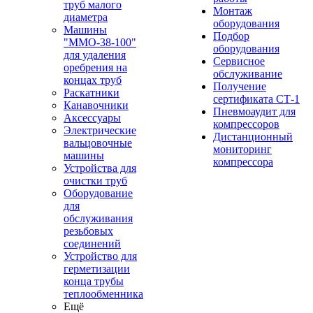
труб малого
Монтаж
диаметра
оборудования
Машины
Подбор
"ММО-38-100"
оборудования
для удаления
Сервисное
оребрения на
обслуживание
концах труб
Получение
Раскатники
сертификата СТ-1
Канавочники
Пневмоаудит для
Аксессуары
компрессоров
Электрические
Дистанционный
вальцовочные
мониторинг
машины
компрессора
Устройства для
очистки труб
Оборудование
для
обслуживания
резьбовых
соединений
Устройство для
герметизации
конца трубы
теплообменника
Ещё