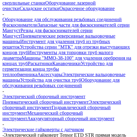
сверлильные станки
Оборудование лазерной
очистки
Складские остатки
Окрасочное оборудование
-
Оборудование для обслуживания резьбовых соединений
Фаскосниматели
Запасные части для фаскоснимателей серии
Мангуст
Резцы для фаскоснимателей серии
Мангуст
Пневматические реверсивные вальцовочные
машины
Инструмент для удаления труб из трубных
решеток
Устройства серии "МТК" для отрезки выступающих
концов труб
Инструменты для торцовки труб малого
диаметра
Машины "ММО-38-100" для удаления оребрения на
концах труб
Раскатники
Канавочники
Устройство для
герметизации конца трубы
теплообменника
Аксессуары
Электрические вальцовочные
машины
Устройства для очистки труб
Оборудование для
обслуживания резьбовых соединений
-
Электрический сборочный инструмент
Пневматический сборочный инструмент
Электрический
сборочный инструмент
Гидравлический сборочный
инструмент
Механический сборочный
инструмент
Аккумуляторный сборочный инструмент
-
Электрические гайковерты с датчиком
-
Электрический гайковерт Tensor ETD STR прямая модель