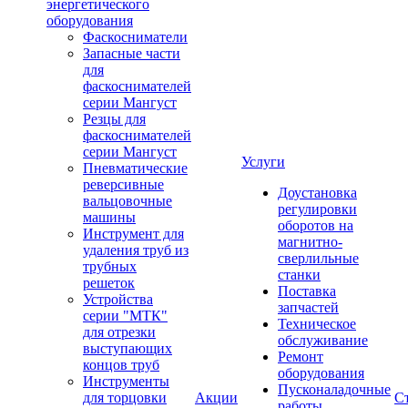
энергетического
оборудования
Фаскосниматели
Запасные части
для
фаскоснимателей
серии Мангуст
Резцы для
фаскоснимателей
серии Мангуст
Услуги
Пневматические
реверсивные
Доустановка
вальцовочные
регулировки
машины
оборотов на
Инструмент для
магнитно-
удаления труб из
сверлильные
трубных
станки
решеток
Поставка
Устройства
запчастей
серии "МТК"
Техническое
для отрезки
обслуживание
выступающих
Ремонт
концов труб
оборудования
Инструменты
Пусконаладочные
для торцовки
Акции
С
работы