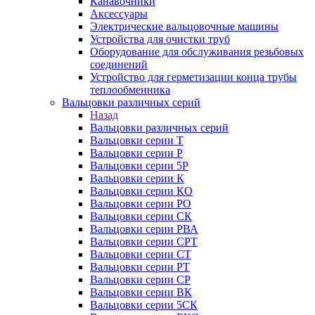
Канавочники
Аксессуары
Электрические вальцовочные машины
Устройства для очистки труб
Оборудование для обслуживания резьбовых
соединений
Устройство для герметизации конца трубы
теплообменника
Вальцовки различных серий
Назад
Вальцовки различных серий
Вальцовки серии Т
Вальцовки серии Р
Вальцовки серии 5Р
Вальцовки серии К
Вальцовки серии КО
Вальцовки серии РО
Вальцовки серии СК
Вальцовки серии РВА
Вальцовки серии СРТ
Вальцовки серии СТ
Вальцовки серии РТ
Вальцовки серии СР
Вальцовки серии ВК
Вальцовки серии 5СК