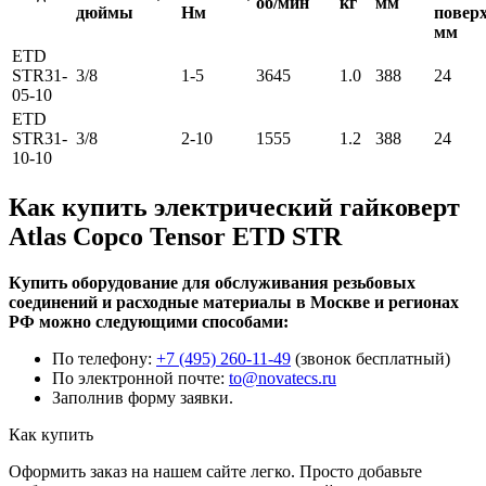
об/мин
кг
мм
дюймы
Нм
поверх
мм
ETD
STR31-
3/8
1-5
3645
1.0
388
24
05-10
ETD
STR31-
3/8
2-10
1555
1.2
388
24
10-10
Как купить электрический гайковерт
Atlas Copco Tensor ETD STR
Купить оборудование для обслуживания резьбовых
соединений и расходные материалы в Москве и регионах
РФ можно следующими способами:
По телефону:
+7 (495) 260-11-49
(звонок бесплатный)
По электронной почте:
to@novatecs.ru
Заполнив форму заявки.
Как купить
Оформить заказ на нашем сайте легко. Просто добавьте