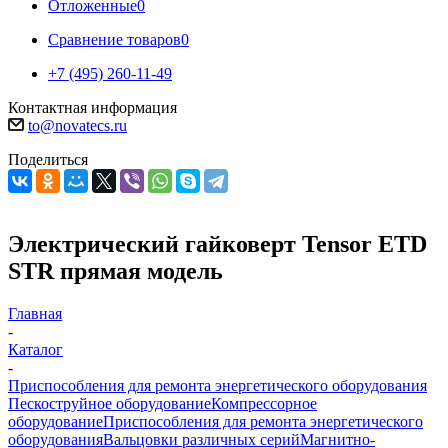
Отложенные
0
Сравнение товаров
0
+7 (495) 260-11-49
Контактная информация
to@novatecs.ru
Поделиться
Электрический гайковерт Tensor ETD
STR прямая модель
Главная
-
Каталог
-
Приспособления для ремонта энергетического оборудования
Пескоструйное оборудование
Компрессорное
оборудование
Приспособления для ремонта энергетического
оборудования
Вальцовки различных серий
Магнитно-