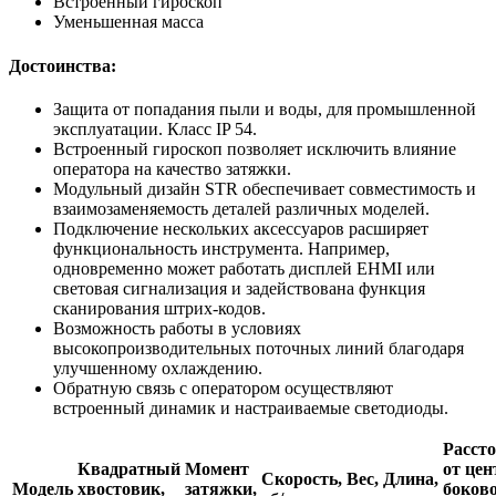
Встроенный гироскоп
Уменьшенная масса
Достоинства:
Защита от попадания пыли и воды, для промышленной
эксплуатации. Класс IP 54.
Встроенный гироскоп позволяет исключить влияние
оператора на качество затяжки.
Модульный дизайн STR обеспечивает совместимость и
взаимозаменяемость деталей различных моделей.
Подключение нескольких аксессуаров расширяет
функциональность инструмента. Например,
одновременно может работать дисплей EHMI или
световая сигнализация и задействована функция
сканирования штрих-кодов.
Возможность работы в условиях
высокопроизводительных поточных линий благодаря
улучшенному охлаждению.
Обратную связь с оператором осуществляют
встроенный динамик и настраиваемые светодиоды.
Расст
Квадратный
Момент
от цен
Скорость,
Вес,
Длина,
Модель
хвостовик,
затяжки,
боков