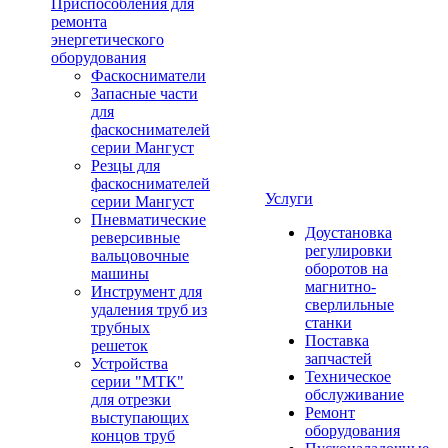
Приспособления для
ремонта
энергетического
оборудования
Фаскосниматели
Запасные части
для
фаскоснимателей
серии Мангуст
Резцы для
фаскоснимателей
Услуги
серии Мангуст
Пневматические
Доустановка
реверсивные
регулировки
вальцовочные
оборотов на
машины
магнитно-
Инструмент для
сверлильные
удаления труб из
станки
трубных
Поставка
решеток
запчастей
Устройства
Техническое
серии "МТК"
обслуживание
для отрезки
Ремонт
выступающих
оборудования
концов труб