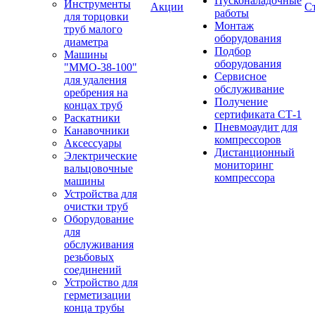
Пусконаладочные
Инструменты
Акции
С
работы
для торцовки
Монтаж
труб малого
оборудования
диаметра
Подбор
Машины
оборудования
"ММО-38-100"
Сервисное
для удаления
обслуживание
оребрения на
Получение
концах труб
сертификата СТ-1
Раскатники
Пневмоаудит для
Канавочники
компрессоров
Аксессуары
Дистанционный
Электрические
мониторинг
вальцовочные
компрессора
машины
Устройства для
очистки труб
Оборудование
для
обслуживания
резьбовых
соединений
Устройство для
герметизации
конца трубы