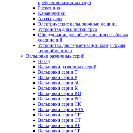
оребрения на концах труб
Раскатники
Канавочники
Аксессуары
Электрические вальцовочные машины
Устройства для очистки труб
Оборудование для обслуживания резьбовых
соединений
Устройство для герметизации конца трубы
теплообменника
Вальцовки различных серий
Назад
Вальцовки различных серий
Вальцовки серии Т
Вальцовки серии Р
Вальцовки серии 5Р
Вальцовки серии К
Вальцовки серии КО
Вальцовки серии РО
Вальцовки серии СК
Вальцовки серии РВА
Вальцовки серии СРТ
Вальцовки серии СТ
Вальцовки серии РТ
Вальцовки серии СР