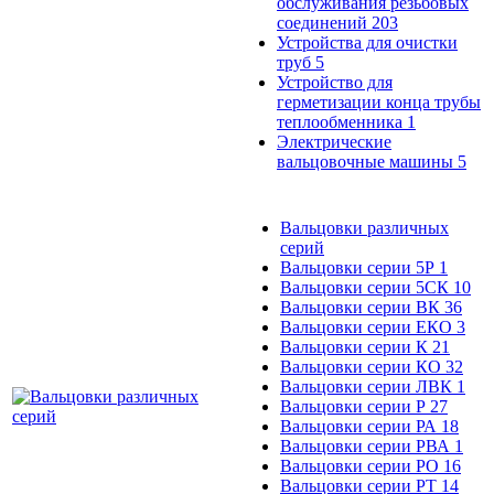
обслуживания резьбовых
соединений
203
Устройства для очистки
труб
5
Устройство для
герметизации конца трубы
теплообменника
1
Электрические
вальцовочные машины
5
Вальцовки различных
серий
Вальцовки серии 5Р
1
Вальцовки серии 5СК
10
Вальцовки серии ВК
36
Вальцовки серии ЕКО
3
Вальцовки серии К
21
Вальцовки серии КО
32
Вальцовки серии ЛВК
1
Вальцовки серии Р
27
Вальцовки серии РА
18
Вальцовки серии РВА
1
Вальцовки серии РО
16
Вальцовки серии РТ
14