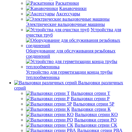
Раскатники
Канавочники
Аксессуары
Электрические вальцовочные машины
Устройства для
очистки труб
Оборудование для обслуживания резьбовых
соединений
Устройство для герметизации конца трубы
теплообменника
Вальцовки различных
серий
Вальцовки серии Т
Вальцовки серии Р
Вальцовки серии 5Р
Вальцовки серии К
Вальцовки серии КО
Вальцовки серии РО
Вальцовки серии СК
Вальцовки серии РВА