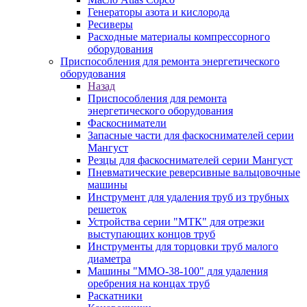
Генераторы азота и кислорода
Ресиверы
Расходные материалы компрессорного
оборудования
Приспособления для ремонта энергетического
оборудования
Назад
Приспособления для ремонта
энергетического оборудования
Фаскосниматели
Запасные части для фаскоснимателей серии
Мангуст
Резцы для фаскоснимателей серии Мангуст
Пневматические реверсивные вальцовочные
машины
Инструмент для удаления труб из трубных
решеток
Устройства серии "МТК" для отрезки
выступающих концов труб
Инструменты для торцовки труб малого
диаметра
Машины "ММО-38-100" для удаления
оребрения на концах труб
Раскатники