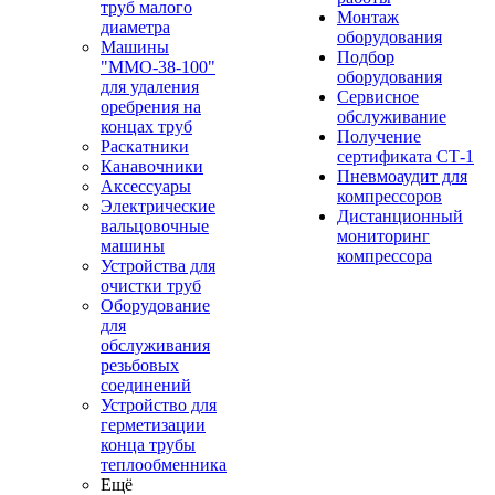
труб малого
Монтаж
диаметра
оборудования
Машины
Подбор
"ММО-38-100"
оборудования
для удаления
Сервисное
оребрения на
обслуживание
концах труб
Получение
Раскатники
сертификата СТ-1
Канавочники
Пневмоаудит для
Аксессуары
компрессоров
Электрические
Дистанционный
вальцовочные
мониторинг
машины
компрессора
Устройства для
очистки труб
Оборудование
для
обслуживания
резьбовых
соединений
Устройство для
герметизации
конца трубы
теплообменника
Ещё