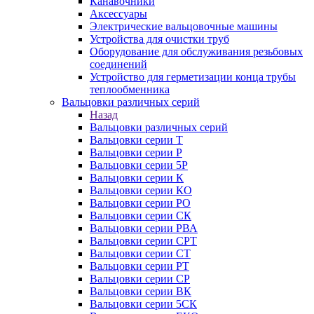
Канавочники
Аксессуары
Электрические вальцовочные машины
Устройства для очистки труб
Оборудование для обслуживания резьбовых
соединений
Устройство для герметизации конца трубы
теплообменника
Вальцовки различных серий
Назад
Вальцовки различных серий
Вальцовки серии Т
Вальцовки серии Р
Вальцовки серии 5Р
Вальцовки серии К
Вальцовки серии КО
Вальцовки серии РО
Вальцовки серии СК
Вальцовки серии РВА
Вальцовки серии СРТ
Вальцовки серии СТ
Вальцовки серии РТ
Вальцовки серии СР
Вальцовки серии ВК
Вальцовки серии 5СК