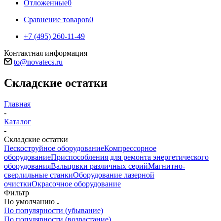
Отложенные
0
Сравнение товаров
0
+7 (495) 260-11-49
Контактная информация
to@novatecs.ru
Складские остатки
Главная
-
Каталог
-
Складские остатки
Пескоструйное оборудование
Компрессорное
оборудование
Приспособления для ремонта энергетического
оборудования
Вальцовки различных серий
Магнитно-
сверлильные станки
Оборудование лазерной
очистки
Окрасочное оборудование
Фильтр
По умолчанию
По популярности (убывание)
По популярности (возрастание)