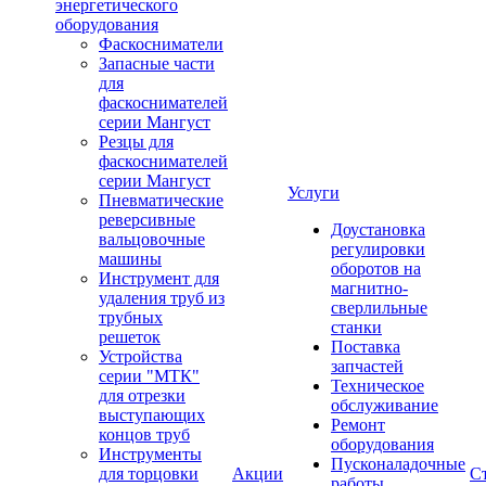
энергетического
оборудования
Фаскосниматели
Запасные части
для
фаскоснимателей
серии Мангуст
Резцы для
фаскоснимателей
серии Мангуст
Услуги
Пневматические
реверсивные
Доустановка
вальцовочные
регулировки
машины
оборотов на
Инструмент для
магнитно-
удаления труб из
сверлильные
трубных
станки
решеток
Поставка
Устройства
запчастей
серии "МТК"
Техническое
для отрезки
обслуживание
выступающих
Ремонт
концов труб
оборудования
Инструменты
Пусконаладочные
для торцовки
Акции
С
работы