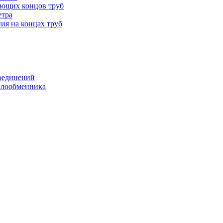
ающих концов труб
етра
ия на концах труб
оединений
еплообменника