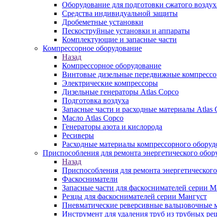
Оборудование для подготовки сжатого воздух
Средства индивидуальной защиты
Дробеметные установки
Пескоструйные установки и аппараты
Комплектующие и запасные части
Компрессорное оборудование
Назад
Компрессорное оборудование
Винтовые дизельные передвижные компресс
Электрические компрессоры
Дизельные генераторы Atlas Copco
Подготовка воздуха
Запасные части и расходные материалы Atlas 
Масло Atlas Copco
Генераторы азота и кислорода
Ресиверы
Расходные материалы компрессорного оборуд
Приспособления для ремонта энергетического обор
Назад
Приспособления для ремонта энергетического
Фаскосниматели
Запасные части для фаскоснимателей серии М
Резцы для фаскоснимателей серии Мангуст
Пневматические реверсивные вальцовочные
Инструмент для удаления труб из трубных ре