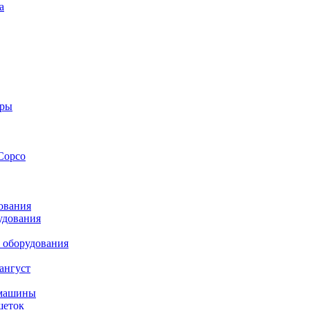
а
оры
Copco
ования
удования
 оборудования
ангуст
 машины
шеток