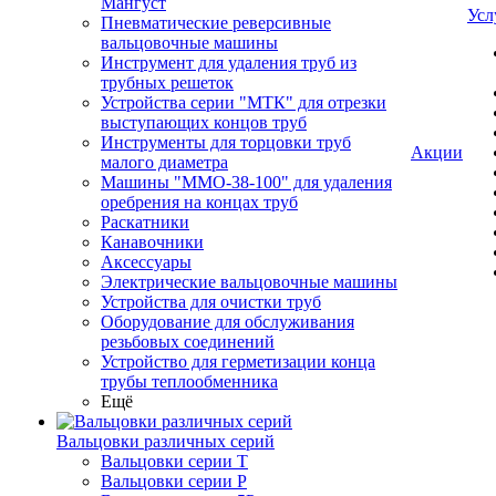
Мангуст
Усл
Пневматические реверсивные
вальцовочные машины
Инструмент для удаления труб из
трубных решеток
Устройства серии "МТК" для отрезки
выступающих концов труб
Инструменты для торцовки труб
Акции
малого диаметра
Машины "ММО-38-100" для удаления
оребрения на концах труб
Раскатники
Канавочники
Аксессуары
Электрические вальцовочные машины
Устройства для очистки труб
Оборудование для обслуживания
резьбовых соединений
Устройство для герметизации конца
трубы теплообменника
Ещё
Вальцовки различных серий
Вальцовки серии Т
Вальцовки серии Р