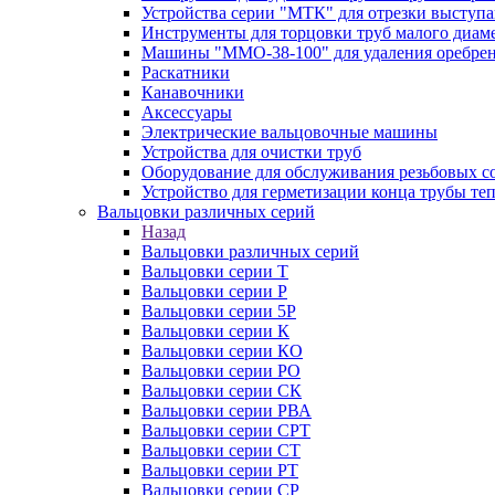
Устройства серии "МТК" для отрезки выступ
Инструменты для торцовки труб малого диам
Машины "ММО-38-100" для удаления оребрен
Раскатники
Канавочники
Аксессуары
Электрические вальцовочные машины
Устройства для очистки труб
Оборудование для обслуживания резьбовых с
Устройство для герметизации конца трубы т
Вальцовки различных серий
Назад
Вальцовки различных серий
Вальцовки серии Т
Вальцовки серии Р
Вальцовки серии 5Р
Вальцовки серии К
Вальцовки серии КО
Вальцовки серии РО
Вальцовки серии СК
Вальцовки серии РВА
Вальцовки серии СРТ
Вальцовки серии СТ
Вальцовки серии РТ
Вальцовки серии СР