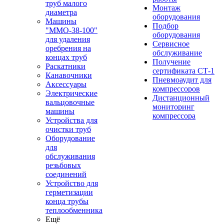
труб малого
Монтаж
диаметра
оборудования
Машины
Подбор
"ММО-38-100"
оборудования
для удаления
Сервисное
оребрения на
обслуживание
концах труб
Получение
Раскатники
сертификата СТ-1
Канавочники
Пневмоаудит для
Аксессуары
компрессоров
Электрические
Дистанционный
вальцовочные
мониторинг
машины
компрессора
Устройства для
очистки труб
Оборудование
для
обслуживания
резьбовых
соединений
Устройство для
герметизации
конца трубы
теплообменника
Ещё