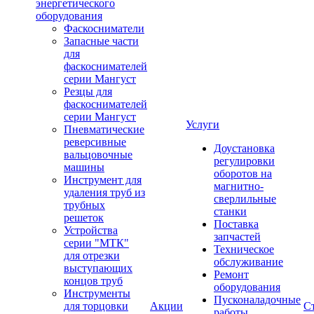
энергетического
оборудования
Фаскосниматели
Запасные части
для
фаскоснимателей
серии Мангуст
Резцы для
фаскоснимателей
серии Мангуст
Услуги
Пневматические
реверсивные
Доустановка
вальцовочные
регулировки
машины
оборотов на
Инструмент для
магнитно-
удаления труб из
сверлильные
трубных
станки
решеток
Поставка
Устройства
запчастей
серии "МТК"
Техническое
для отрезки
обслуживание
выступающих
Ремонт
концов труб
оборудования
Инструменты
Пусконаладочные
для торцовки
Акции
С
работы