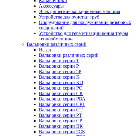
Канавочники
Аксессуары
Электрические вальцовочные машины
Устройства для очистки труб
Оборудование для обслуживания резьбовых
соединений
Устройство для герметизации конца трубы
теплообменника
Вальцовки различных серий
Назад
Вальцовки различных серий
Вальцовки серии Т
Вальцовки серии Р
Вальцовки серии 5Р
Вальцовки серии К
Вальцовки серии КО
Вальцовки серии РО
Вальцовки серии СК
Вальцовки серии РВА
Вальцовки серии СРТ
Вальцовки серии СТ
Вальцовки серии РТ
Вальцовки серии СР
Вальцовки серии ВК
Вальцовки серии 5СК