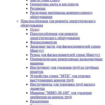
Генераторы азота и кислорода
Ресиверы
Расходные материалы компрессорного
оборудования
Приспособления для ремонта энергетического
оборудования
Назад
Приспособления для ремонта
энергетического оборудования
Фаскосниматели
Запасные части для фаскоснимателей серии
Мангуст
Резцы для фаскоснимателей серии Мангуст
Пневматические реверсивные вальцовочные
машины
Инструмент для удаления труб из трубных
решеток
Устройства серии "МТК" для отрезки
выступающих концов труб
Инструменты для торцовки труб малого
диаметра
Машины "ММО-38-100" для удаления
оребрения на концах труб
Раскатники