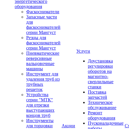
энергетического
оборудования
Фаскосниматели
Запасные части
для
фаскоснимателей
серии Мангуст
Резцы для
фаскоснимателей
серии Мангуст
Услуги
Пневматические
реверсивные
Доустановка
вальцовочные
регулировки
машины
оборотов на
Инструмент для
магнитно-
удаления труб из
сверлильные
трубных
станки
решеток
Поставка
Устройства
запчастей
серии "МТК"
Техническое
для отрезки
обслуживание
выступающих
Ремонт
концов труб
оборудования
Инструменты
Пусконаладочные
для торцовки
Акции
С
работы