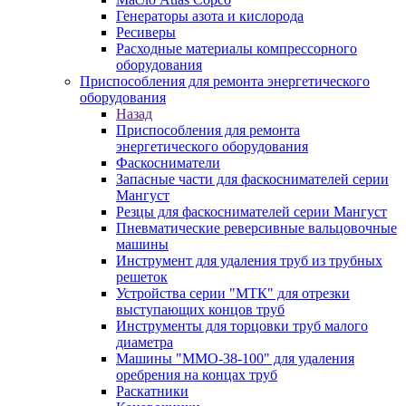
Генераторы азота и кислорода
Ресиверы
Расходные материалы компрессорного
оборудования
Приспособления для ремонта энергетического
оборудования
Назад
Приспособления для ремонта
энергетического оборудования
Фаскосниматели
Запасные части для фаскоснимателей серии
Мангуст
Резцы для фаскоснимателей серии Мангуст
Пневматические реверсивные вальцовочные
машины
Инструмент для удаления труб из трубных
решеток
Устройства серии "МТК" для отрезки
выступающих концов труб
Инструменты для торцовки труб малого
диаметра
Машины "ММО-38-100" для удаления
оребрения на концах труб
Раскатники