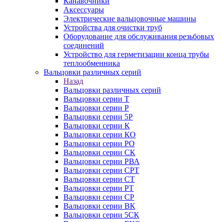
Канавочники
Аксессуары
Электрические вальцовочные машины
Устройства для очистки труб
Оборудование для обслуживания резьбовых
соединений
Устройство для герметизации конца трубы
теплообменника
Вальцовки различных серий
Назад
Вальцовки различных серий
Вальцовки серии Т
Вальцовки серии Р
Вальцовки серии 5Р
Вальцовки серии К
Вальцовки серии КО
Вальцовки серии РО
Вальцовки серии СК
Вальцовки серии РВА
Вальцовки серии СРТ
Вальцовки серии СТ
Вальцовки серии РТ
Вальцовки серии СР
Вальцовки серии ВК
Вальцовки серии 5СК