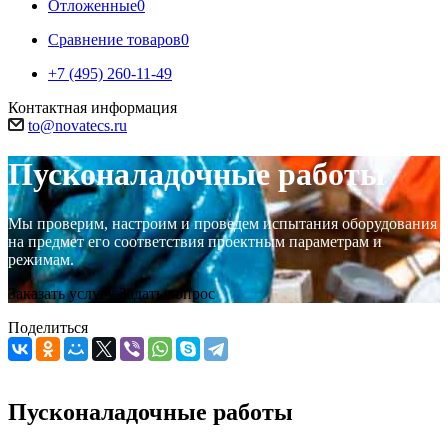
Отложенные
0
Сравнение товаров
0
+7 (495) 260-11-49
Контактная информация
to@novatecs.ru
Пусконаладочные работы
Мы проверим, настроим и проведем испытания оборудования
на предмет его соответствия проектным параметрам и
режимам.
Заказать услугу
Задать вопрос
Поделиться
Пусконаладочные работы