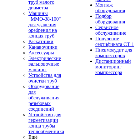
труб малого
Монтаж
диаметра
оборудования
Машины
Подбор
"ММО-38-100"
оборудования
для удаления
Сервисное
оребрения на
обслуживание
концах труб
Получение
Раскатники
сертификата СТ-1
Канавочники
Пневмоаудит для
Аксессуары
компрессоров
Электрические
Дистанционный
вальцовочные
мониторинг
машины
компрессора
Устройства для
очистки труб
Оборудование
для
обслуживания
резьбовых
соединений
Устройство для
герметизации
конца трубы
теплообменника
Ещё