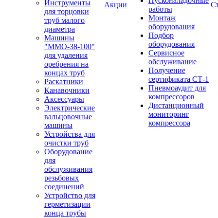
Пусконаладочные
Инструменты
Акции
С
работы
для торцовки
Монтаж
труб малого
оборудования
диаметра
Подбор
Машины
оборудования
"ММО-38-100"
Сервисное
для удаления
обслуживание
оребрения на
Получение
концах труб
сертификата СТ-1
Раскатники
Пневмоаудит для
Канавочники
компрессоров
Аксессуары
Дистанционный
Электрические
мониторинг
вальцовочные
компрессора
машины
Устройства для
очистки труб
Оборудование
для
обслуживания
резьбовых
соединений
Устройство для
герметизации
конца трубы