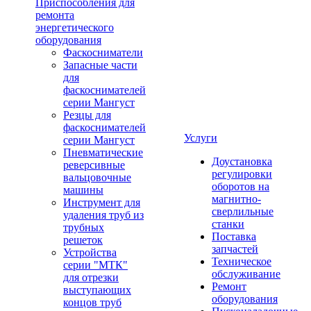
Приспособления для
ремонта
энергетического
оборудования
Фаскосниматели
Запасные части
для
фаскоснимателей
серии Мангуст
Резцы для
фаскоснимателей
Услуги
серии Мангуст
Пневматические
Доустановка
реверсивные
регулировки
вальцовочные
оборотов на
машины
магнитно-
Инструмент для
сверлильные
удаления труб из
станки
трубных
Поставка
решеток
запчастей
Устройства
Техническое
серии "МТК"
обслуживание
для отрезки
Ремонт
выступающих
оборудования
концов труб