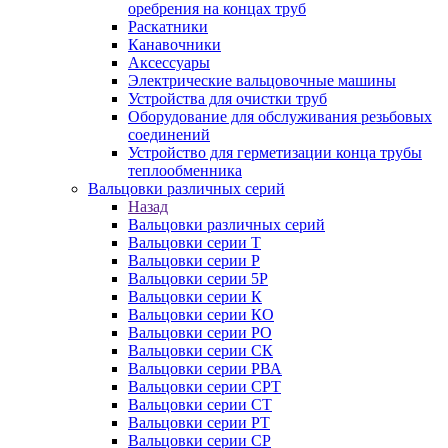
оребрения на концах труб
Раскатники
Канавочники
Аксессуары
Электрические вальцовочные машины
Устройства для очистки труб
Оборудование для обслуживания резьбовых
соединений
Устройство для герметизации конца трубы
теплообменника
Вальцовки различных серий
Назад
Вальцовки различных серий
Вальцовки серии Т
Вальцовки серии Р
Вальцовки серии 5Р
Вальцовки серии К
Вальцовки серии КО
Вальцовки серии РО
Вальцовки серии СК
Вальцовки серии РВА
Вальцовки серии СРТ
Вальцовки серии СТ
Вальцовки серии РТ
Вальцовки серии СР