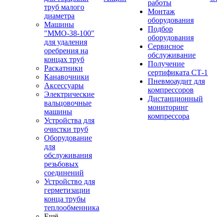
работы
труб малого
Монтаж
диаметра
оборудования
Машины
Подбор
"ММО-38-100"
оборудования
для удаления
Сервисное
оребрения на
обслуживание
концах труб
Получение
Раскатники
сертификата СТ-1
Канавочники
Пневмоаудит для
Аксессуары
компрессоров
Электрические
Дистанционный
вальцовочные
мониторинг
машины
компрессора
Устройства для
очистки труб
Оборудование
для
обслуживания
резьбовых
соединений
Устройство для
герметизации
конца трубы
теплообменника
Ещё