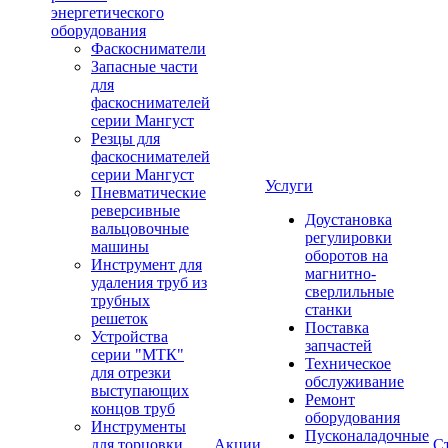
энергетического
оборудования
Фаскосниматели
Запасные части
для
фаскоснимателей
серии Мангуст
Резцы для
фаскоснимателей
серии Мангуст
Услуги
Пневматические
реверсивные
Доустановка
вальцовочные
регулировки
машины
оборотов на
Инструмент для
магнитно-
удаления труб из
сверлильные
трубных
станки
решеток
Поставка
Устройства
запчастей
серии "МТК"
Техническое
для отрезки
обслуживание
выступающих
Ремонт
концов труб
оборудования
Инструменты
Пусконаладочные
для торцовки
Акции
С