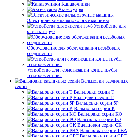
Канавочники
Аксессуары
Электрические вальцовочные машины
Устройства для
очистки труб
Оборудование для обслуживания резьбовых
соединений
Устройство для герметизации конца трубы
теплообменника
Вальцовки различных
серий
Вальцовки серии Т
Вальцовки серии Р
Вальцовки серии 5Р
Вальцовки серии К
Вальцовки серии КО
Вальцовки серии РО
Вальцовки серии СК
Вальцовки серии РВА
Вальцовки серии СРТ