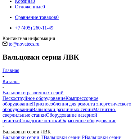
Корзина
0
Отложенные
0
Сравнение товаров
0
+7 (495) 260-11-49
Контактная информация
to@novatecs.ru
Вальцовки серии ЛВК
Главная
-
Каталог
-
Вальцовки различных серий
Пескоструйное оборудование
Компрессорное
оборудование
Приспособления для ремонта энергетического
оборудования
Вальцовки различных серий
Магнитно-
сверлильные станки
Оборудование лазерной
очистки
Складские остатки
Окрасочное оборудование
-
Вальцовки серии ЛВК
Вальцовки серии Т
Вальцовки серии Р
Вальцовки серии