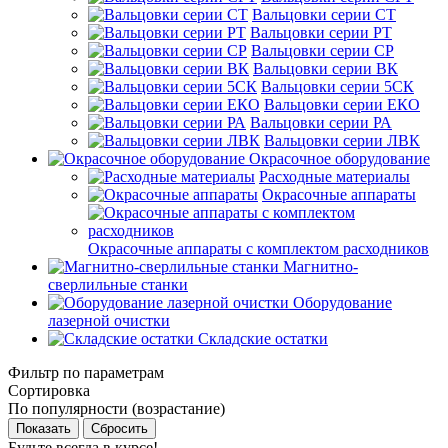
Вальцовки серии СТ
Вальцовки серии РТ
Вальцовки серии СР
Вальцовки серии ВК
Вальцовки серии 5СК
Вальцовки серии ЕКО
Вальцовки серии РА
Вальцовки серии ЛВК
Окрасочное оборудование
Расходные материалы
Окрасочные аппараты
Окрасочные аппараты с комплектом расходников
Магнитно-
сверлильные станки
Оборудование
лазерной очистки
Складские остатки
Фильтр по параметрам
Сортировка
По популярности (возрастание)
Сбросить
Будьте всегда в курсе!