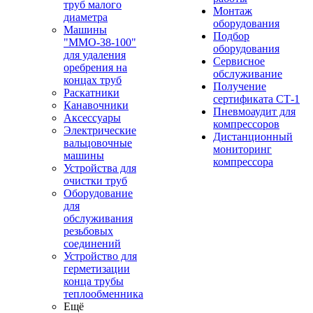
труб малого
Монтаж
диаметра
оборудования
Машины
Подбор
"ММО-38-100"
оборудования
для удаления
Сервисное
оребрения на
обслуживание
концах труб
Получение
Раскатники
сертификата СТ-1
Канавочники
Пневмоаудит для
Аксессуары
компрессоров
Электрические
Дистанционный
вальцовочные
мониторинг
машины
компрессора
Устройства для
очистки труб
Оборудование
для
обслуживания
резьбовых
соединений
Устройство для
герметизации
конца трубы
теплообменника
Ещё