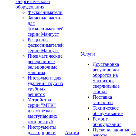
энергетического
оборудования
Фаскосниматели
Запасные части
для
фаскоснимателей
серии Мангуст
Резцы для
фаскоснимателей
серии Мангуст
Услуги
Пневматические
реверсивные
Доустановка
вальцовочные
регулировки
машины
оборотов на
Инструмент для
магнитно-
удаления труб из
сверлильные
трубных
станки
решеток
Поставка
Устройства
запчастей
серии "МТК"
Техническое
для отрезки
обслуживание
выступающих
Ремонт
концов труб
оборудования
Инструменты
Пусконаладочные
для торцовки
Акции
С
работы