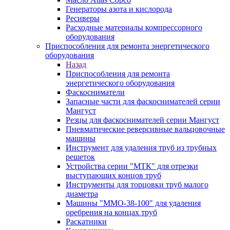
Генераторы азота и кислорода
Ресиверы
Расходные материалы компрессорного
оборудования
Приспособления для ремонта энергетического
оборудования
Назад
Приспособления для ремонта
энергетического оборудования
Фаскосниматели
Запасные части для фаскоснимателей серии
Мангуст
Резцы для фаскоснимателей серии Мангуст
Пневматические реверсивные вальцовочные
машины
Инструмент для удаления труб из трубных
решеток
Устройства серии "МТК" для отрезки
выступающих концов труб
Инструменты для торцовки труб малого
диаметра
Машины "ММО-38-100" для удаления
оребрения на концах труб
Раскатники