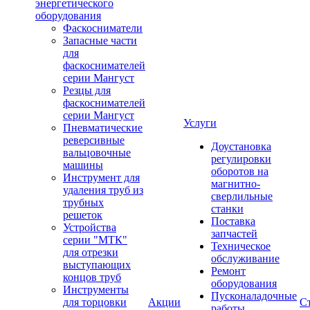
энергетического
оборудования
Фаскосниматели
Запасные части
для
фаскоснимателей
серии Мангуст
Резцы для
фаскоснимателей
серии Мангуст
Услуги
Пневматические
реверсивные
Доустановка
вальцовочные
регулировки
машины
оборотов на
Инструмент для
магнитно-
удаления труб из
сверлильные
трубных
станки
решеток
Поставка
Устройства
запчастей
серии "МТК"
Техническое
для отрезки
обслуживание
выступающих
Ремонт
концов труб
оборудования
Инструменты
Пусконаладочные
для торцовки
Акции
С
работы