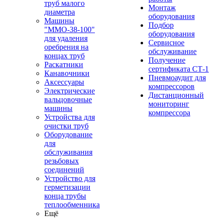
труб малого
Монтаж
диаметра
оборудования
Машины
Подбор
"ММО-38-100"
оборудования
для удаления
Сервисное
оребрения на
обслуживание
концах труб
Получение
Раскатники
сертификата СТ-1
Канавочники
Пневмоаудит для
Аксессуары
компрессоров
Электрические
Дистанционный
вальцовочные
мониторинг
машины
компрессора
Устройства для
очистки труб
Оборудование
для
обслуживания
резьбовых
соединений
Устройство для
герметизации
конца трубы
теплообменника
Ещё