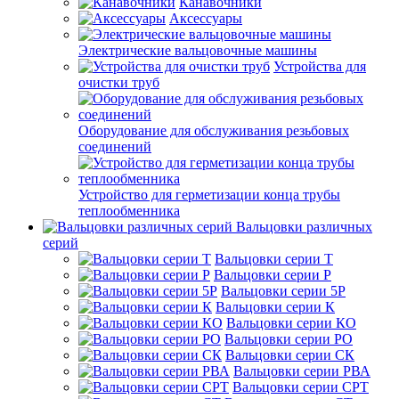
Канавочники
Аксессуары
Электрические вальцовочные машины
Устройства для
очистки труб
Оборудование для обслуживания резьбовых
соединений
Устройство для герметизации конца трубы
теплообменника
Вальцовки различных
серий
Вальцовки серии Т
Вальцовки серии Р
Вальцовки серии 5Р
Вальцовки серии К
Вальцовки серии КО
Вальцовки серии РО
Вальцовки серии СК
Вальцовки серии РВА
Вальцовки серии СРТ