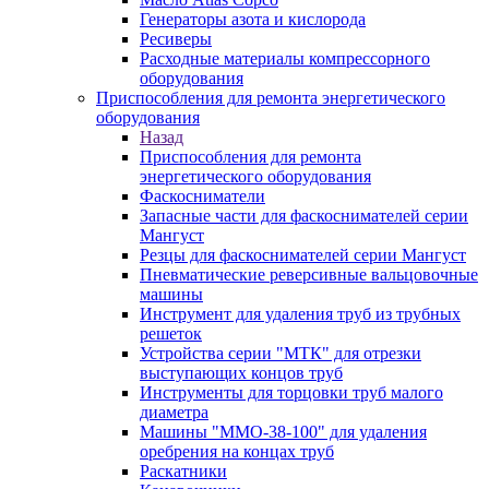
Генераторы азота и кислорода
Ресиверы
Расходные материалы компрессорного
оборудования
Приспособления для ремонта энергетического
оборудования
Назад
Приспособления для ремонта
энергетического оборудования
Фаскосниматели
Запасные части для фаскоснимателей серии
Мангуст
Резцы для фаскоснимателей серии Мангуст
Пневматические реверсивные вальцовочные
машины
Инструмент для удаления труб из трубных
решеток
Устройства серии "МТК" для отрезки
выступающих концов труб
Инструменты для торцовки труб малого
диаметра
Машины "ММО-38-100" для удаления
оребрения на концах труб
Раскатники