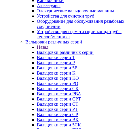
Канавочники
Аксессуары
Электрические вальцовочные машины
Устройства для очистки труб
Оборудование для обслуживания резьбовых
соединений
Устройство для герметизации конца трубы
теплообменника
Вальцовки различных серий
Назад
Вальцовки различных серий
Вальцовки серии Т
Вальцовки серии Р
Вальцовки серии 5Р
Вальцовки серии К
Вальцовки серии КО
Вальцовки серии РО
Вальцовки серии СК
Вальцовки серии РВА
Вальцовки серии СРТ
Вальцовки серии СТ
Вальцовки серии РТ
Вальцовки серии СР
Вальцовки серии ВК
Вальцовки серии 5СК