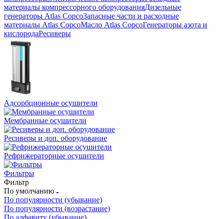
материалы компрессорного оборудования
Дизельные
генераторы Atlas Copco
Запасные части и расходные
материалы Atlas Copco
Масло Atlas Copco
Генераторы азота и
кислорода
Ресиверы
Адсорбционные осушители
Мембранные осушители
Ресиверы и доп. оборудование
Рефрижераторные осушители
Фильтры
Фильтр
По умолчанию
По популярности (убывание)
По популярности (возрастание)
По алфавиту (убывание)