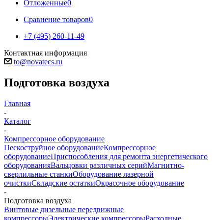
Отложенные
0
Сравнение товаров
0
+7 (495) 260-11-49
Контактная информация
to@novatecs.ru
Подготовка воздуха
Главная
-
Каталог
-
Компрессорное оборудование
Пескоструйное оборудование
Компрессорное
оборудование
Приспособления для ремонта энергетического
оборудования
Вальцовки различных серий
Магнитно-
сверлильные станки
Оборудование лазерной
очистки
Складские остатки
Окрасочное оборудование
-
Подготовка воздуха
Винтовые дизельные передвижные
компрессоры
Электрические компрессоры
Расходные