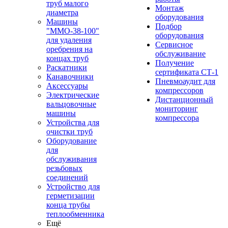
труб малого
Монтаж
диаметра
оборудования
Машины
Подбор
"ММО-38-100"
оборудования
для удаления
Сервисное
оребрения на
обслуживание
концах труб
Получение
Раскатники
сертификата СТ-1
Канавочники
Пневмоаудит для
Аксессуары
компрессоров
Электрические
Дистанционный
вальцовочные
мониторинг
машины
компрессора
Устройства для
очистки труб
Оборудование
для
обслуживания
резьбовых
соединений
Устройство для
герметизации
конца трубы
теплообменника
Ещё