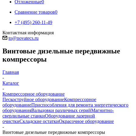
Отложенные
0
Сравнение товаров
0
+7 (495) 260-11-49
Контактная информация
to@novatecs.ru
Винтовые дизельные передвижные
компрессоры
Главная
-
Каталог
-
Компрессорное оборудование
Пескоструйное оборудование
Компрессорное
оборудование
Приспособления для ремонта энергетического
оборудования
Вальцовки различных серий
Магнитно-
сверлильные станки
Оборудование лазерной
очистки
Складские остатки
Окрасочное оборудование
-
Винтовые дизельные передвижные компрессоры