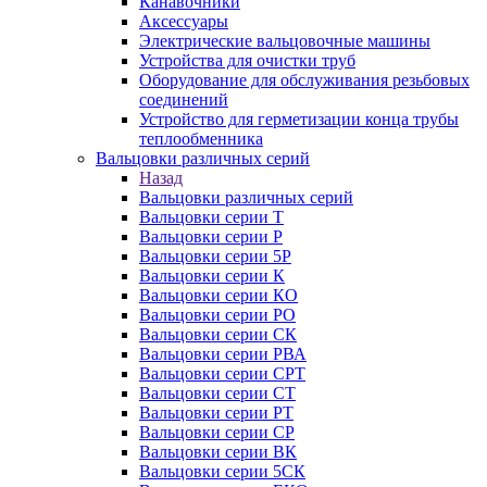
Канавочники
Аксессуары
Электрические вальцовочные машины
Устройства для очистки труб
Оборудование для обслуживания резьбовых
соединений
Устройство для герметизации конца трубы
теплообменника
Вальцовки различных серий
Назад
Вальцовки различных серий
Вальцовки серии Т
Вальцовки серии Р
Вальцовки серии 5Р
Вальцовки серии К
Вальцовки серии КО
Вальцовки серии РО
Вальцовки серии СК
Вальцовки серии РВА
Вальцовки серии СРТ
Вальцовки серии СТ
Вальцовки серии РТ
Вальцовки серии СР
Вальцовки серии ВК
Вальцовки серии 5СК