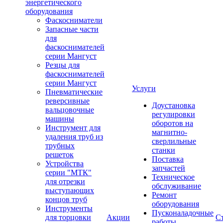
энергетического
оборудования
Фаскосниматели
Запасные части
для
фаскоснимателей
серии Мангуст
Резцы для
фаскоснимателей
серии Мангуст
Услуги
Пневматические
реверсивные
Доустановка
вальцовочные
регулировки
машины
оборотов на
Инструмент для
магнитно-
удаления труб из
сверлильные
трубных
станки
решеток
Поставка
Устройства
запчастей
серии "МТК"
Техническое
для отрезки
обслуживание
выступающих
Ремонт
концов труб
оборудования
Инструменты
Пусконаладочные
для торцовки
Акции
С
работы