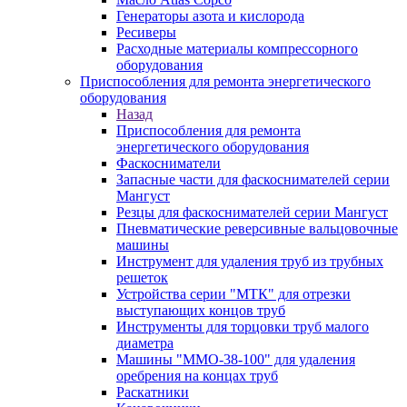
Генераторы азота и кислорода
Ресиверы
Расходные материалы компрессорного
оборудования
Приспособления для ремонта энергетического
оборудования
Назад
Приспособления для ремонта
энергетического оборудования
Фаскосниматели
Запасные части для фаскоснимателей серии
Мангуст
Резцы для фаскоснимателей серии Мангуст
Пневматические реверсивные вальцовочные
машины
Инструмент для удаления труб из трубных
решеток
Устройства серии "МТК" для отрезки
выступающих концов труб
Инструменты для торцовки труб малого
диаметра
Машины "ММО-38-100" для удаления
оребрения на концах труб
Раскатники