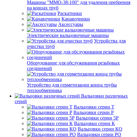
Машины "ММО-38-100" для удаления оребрения
на концах труб
Раскатники
Канавочники
Аксессуары
Электрические вальцовочные машины
Устройства для
очистки труб
Оборудование для обслуживания резьбовых
соединений
Устройство для герметизации конца трубы
теплообменника
Вальцовки различных
серий
Вальцовки серии Т
Вальцовки серии Р
Вальцовки серии 5Р
Вальцовки серии К
Вальцовки серии КО
Вальцовки серии РО