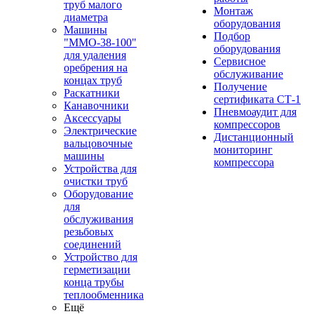
труб малого
Монтаж
диаметра
оборудования
Машины
Подбор
"ММО-38-100"
оборудования
для удаления
Сервисное
оребрения на
обслуживание
концах труб
Получение
Раскатники
сертификата СТ-1
Канавочники
Пневмоаудит для
Аксессуары
компрессоров
Электрические
Дистанционный
вальцовочные
мониторинг
машины
компрессора
Устройства для
очистки труб
Оборудование
для
обслуживания
резьбовых
соединений
Устройство для
герметизации
конца трубы
теплообменника
Ещё