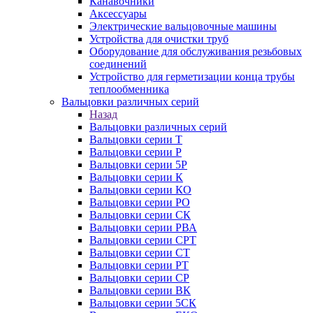
Канавочники
Аксессуары
Электрические вальцовочные машины
Устройства для очистки труб
Оборудование для обслуживания резьбовых
соединений
Устройство для герметизации конца трубы
теплообменника
Вальцовки различных серий
Назад
Вальцовки различных серий
Вальцовки серии Т
Вальцовки серии Р
Вальцовки серии 5Р
Вальцовки серии К
Вальцовки серии КО
Вальцовки серии РО
Вальцовки серии СК
Вальцовки серии РВА
Вальцовки серии СРТ
Вальцовки серии СТ
Вальцовки серии РТ
Вальцовки серии СР
Вальцовки серии ВК
Вальцовки серии 5СК