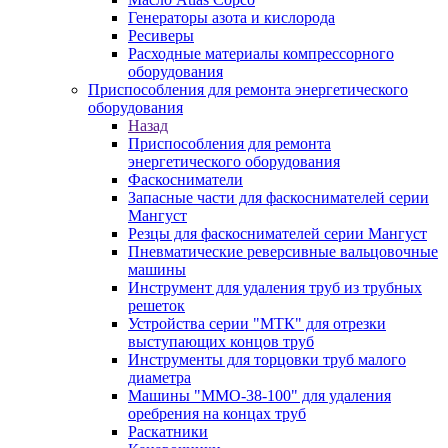
Генераторы азота и кислорода
Ресиверы
Расходные материалы компрессорного
оборудования
Приспособления для ремонта энергетического
оборудования
Назад
Приспособления для ремонта
энергетического оборудования
Фаскосниматели
Запасные части для фаскоснимателей серии
Мангуст
Резцы для фаскоснимателей серии Мангуст
Пневматические реверсивные вальцовочные
машины
Инструмент для удаления труб из трубных
решеток
Устройства серии "МТК" для отрезки
выступающих концов труб
Инструменты для торцовки труб малого
диаметра
Машины "ММО-38-100" для удаления
оребрения на концах труб
Раскатники