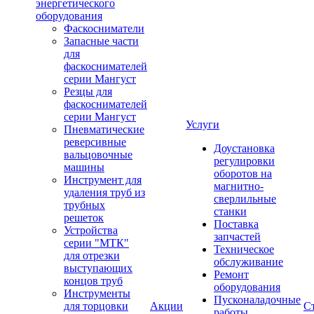
энергетического
оборудования
Фаскосниматели
Запасные части
для
фаскоснимателей
серии Мангуст
Резцы для
фаскоснимателей
серии Мангуст
Услуги
Пневматические
реверсивные
Доустановка
вальцовочные
регулировки
машины
оборотов на
Инструмент для
магнитно-
удаления труб из
сверлильные
трубных
станки
решеток
Поставка
Устройства
запчастей
серии "МТК"
Техническое
для отрезки
обслуживание
выступающих
Ремонт
концов труб
оборудования
Инструменты
Пусконаладочные
для торцовки
Акции
С
работы