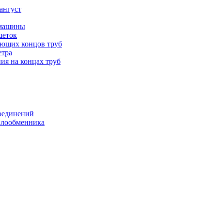
ангуст
 машины
шеток
ающих концов труб
етра
ия на концах труб
оединений
еплообменника