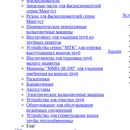
Фаскосниматели
Запасные части для фаскоснимателей
серии Мангуст
Усл
Резцы для фаскоснимателей серии
Мангуст
Пневматические реверсивные
вальцовочные машины
Инструмент для удаления труб из
трубных решеток
Устройства серии "МТК" для отрезки
Акции
выступающих концов труб
Инструменты для торцовки труб
малого диаметра
Машины "ММО-38-100" для удаления
оребрения на концах труб
Раскатники
Канавочники
Аксессуары
Электрические вальцовочные машины
Устройства для очистки труб
Оборудование для обслуживания
резьбовых соединений
Устройство для герметизации конца
трубы теплообменника
Ещё