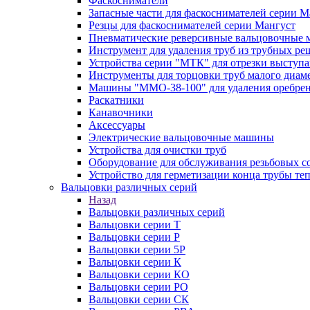
Фаскосниматели
Запасные части для фаскоснимателей серии М
Резцы для фаскоснимателей серии Мангуст
Пневматические реверсивные вальцовочные
Инструмент для удаления труб из трубных ре
Устройства серии "МТК" для отрезки выступ
Инструменты для торцовки труб малого диам
Машины "ММО-38-100" для удаления оребрен
Раскатники
Канавочники
Аксессуары
Электрические вальцовочные машины
Устройства для очистки труб
Оборудование для обслуживания резьбовых с
Устройство для герметизации конца трубы т
Вальцовки различных серий
Назад
Вальцовки различных серий
Вальцовки серии Т
Вальцовки серии Р
Вальцовки серии 5Р
Вальцовки серии К
Вальцовки серии КО
Вальцовки серии РО
Вальцовки серии СК