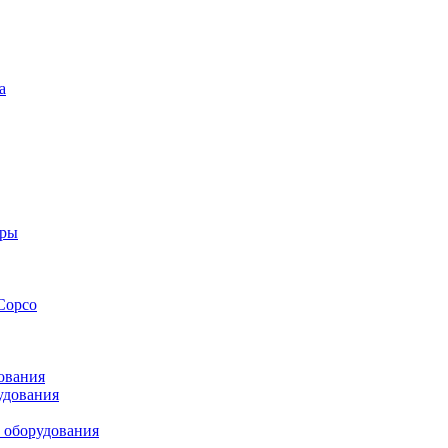
а
оры
Copco
ования
удования
 оборудования