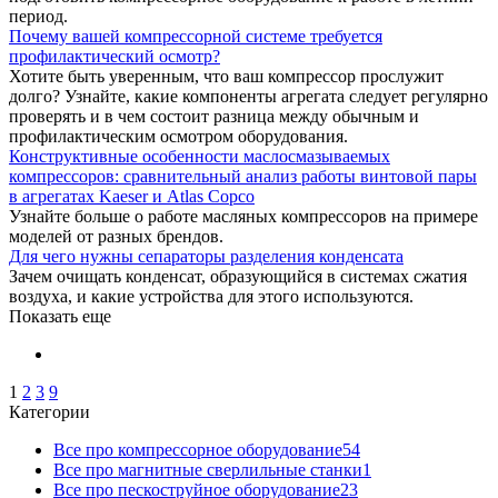
период.
Почему вашей компрессорной системе требуется
профилактический осмотр?
Хотите быть уверенным, что ваш компрессор прослужит
долго? Узнайте, какие компоненты агрегата следует регулярно
проверять и в чем состоит разница между обычным и
профилактическим осмотром оборудования.
Конструктивные особенности маслосмазываемых
компрессоров: сравнительный анализ работы винтовой пары
в агрегатах Kaeser и Atlas Copco
Узнайте больше о работе масляных компрессоров на примере
моделей от разных брендов.
Для чего нужны сепараторы разделения конденсата
Зачем очищать конденсат, образующийся в системах сжатия
воздуха, и какие устройства для этого используются.
Показать еще
1
2
3
9
Категории
Все про компрессорное оборудование
54
Все про магнитные сверлильные станки
1
Все про пескоструйное оборудование
23