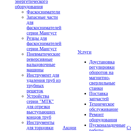
энергетического
оборудования
Фаскосниматели
Запасные части
для
фаскоснимателей
серии Мангуст
Резцы для
фаскоснимателей
серии Мангуст
Услуги
Пневматические
реверсивные
Доустановка
вальцовочные
регулировки
машины
оборотов на
Инструмент для
магнитно-
удаления труб из
сверлильные
трубных
станки
решеток
Поставка
Устройства
запчастей
серии "МТК"
Техническое
для отрезки
обслуживание
выступающих
Ремонт
концов труб
оборудования
Инструменты
Пусконаладочные
для торцовки
Акции
С
работы