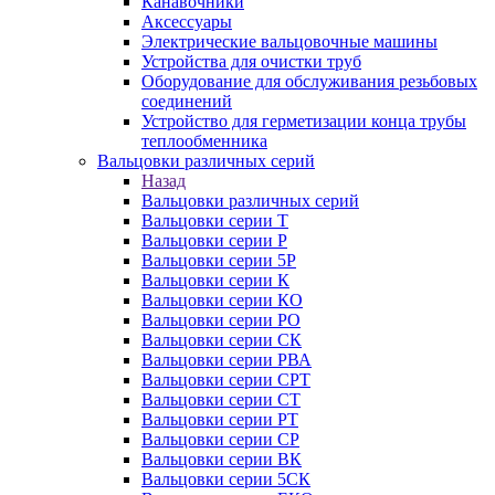
Канавочники
Аксессуары
Электрические вальцовочные машины
Устройства для очистки труб
Оборудование для обслуживания резьбовых
соединений
Устройство для герметизации конца трубы
теплообменника
Вальцовки различных серий
Назад
Вальцовки различных серий
Вальцовки серии Т
Вальцовки серии Р
Вальцовки серии 5Р
Вальцовки серии К
Вальцовки серии КО
Вальцовки серии РО
Вальцовки серии СК
Вальцовки серии РВА
Вальцовки серии СРТ
Вальцовки серии СТ
Вальцовки серии РТ
Вальцовки серии СР
Вальцовки серии ВК
Вальцовки серии 5СК