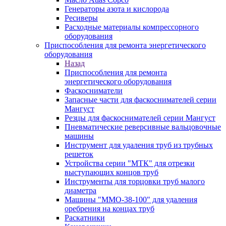
Генераторы азота и кислорода
Ресиверы
Расходные материалы компрессорного
оборудования
Приспособления для ремонта энергетического
оборудования
Назад
Приспособления для ремонта
энергетического оборудования
Фаскосниматели
Запасные части для фаскоснимателей серии
Мангуст
Резцы для фаскоснимателей серии Мангуст
Пневматические реверсивные вальцовочные
машины
Инструмент для удаления труб из трубных
решеток
Устройства серии "МТК" для отрезки
выступающих концов труб
Инструменты для торцовки труб малого
диаметра
Машины "ММО-38-100" для удаления
оребрения на концах труб
Раскатники