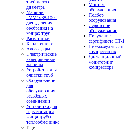
труб малого
Монтаж
диаметра
оборудования
Машины
Подбор
"ММО-38-100"
оборудования
для удаления
Сервисное
оребрения на
обслуживание
концах труб
Получение
Раскатники
сертификата СТ-1
Канавочники
Пневмоаудит для
Аксессуары
компрессоров
Электрические
Дистанционный
вальцовочные
мониторинг
машины
компрессора
Устройства для
очистки труб
Оборудование
для
обслуживания
резьбовых
соединений
Устройство для
герметизации
конца трубы
теплообменника
Ещё