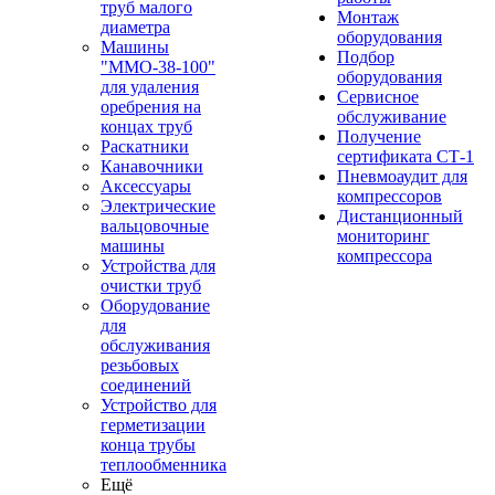
труб малого
Монтаж
диаметра
оборудования
Машины
Подбор
"ММО-38-100"
оборудования
для удаления
Сервисное
оребрения на
обслуживание
концах труб
Получение
Раскатники
сертификата СТ-1
Канавочники
Пневмоаудит для
Аксессуары
компрессоров
Электрические
Дистанционный
вальцовочные
мониторинг
машины
компрессора
Устройства для
очистки труб
Оборудование
для
обслуживания
резьбовых
соединений
Устройство для
герметизации
конца трубы
теплообменника
Ещё