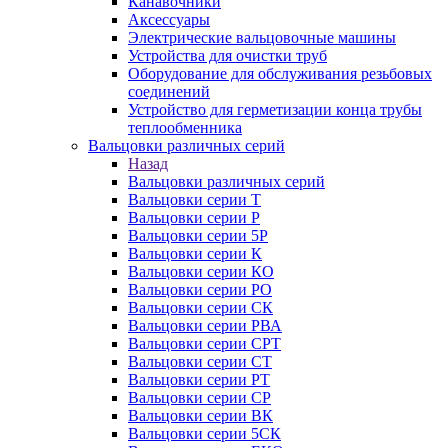
Канавочники
Аксессуары
Электрические вальцовочные машины
Устройства для очистки труб
Оборудование для обслуживания резьбовых
соединений
Устройство для герметизации конца трубы
теплообменника
Вальцовки различных серий
Назад
Вальцовки различных серий
Вальцовки серии Т
Вальцовки серии Р
Вальцовки серии 5Р
Вальцовки серии К
Вальцовки серии КО
Вальцовки серии РО
Вальцовки серии СК
Вальцовки серии РВА
Вальцовки серии СРТ
Вальцовки серии СТ
Вальцовки серии РТ
Вальцовки серии СР
Вальцовки серии ВК
Вальцовки серии 5СК