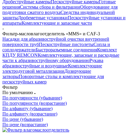
Дробеструйные камеры
Пескоструйные камеры
Готовые
решения
Системы сбора и фильтрации
Оборудование для
подготовки сжатого воздуха
Средства индивидуальной
защиты
Дробеметные установки
Пескоструйные установки и
аппараты
Комплектующие и запасные части
-
Фильтр-масловлагоотделитель «MMS» и CAF-3
Насадки для абразивоструйной очистки внутренней
поверхности труб
Пескоструйные пистолеты
Сопла и
соплодержатели
Быстроразъемные соединения
Комплект
КПДУ REMCON
Комплектующие, запасные и расходные
части к абразивоструйному оборудованию
Рукава
абразивоструйные и воздушные
Комплектующие
электродуговой металлизации
Дозирующие
затворы
Поворотные столы и комплектующие для
пескоструйных камер
Фильтр
По умолчанию
По популярности (убывание)
По популярности (возрастание)
По алфавиту (убывание)
По алфавиту (возрастание)
По цене (убывание)
По цене (возрастание)