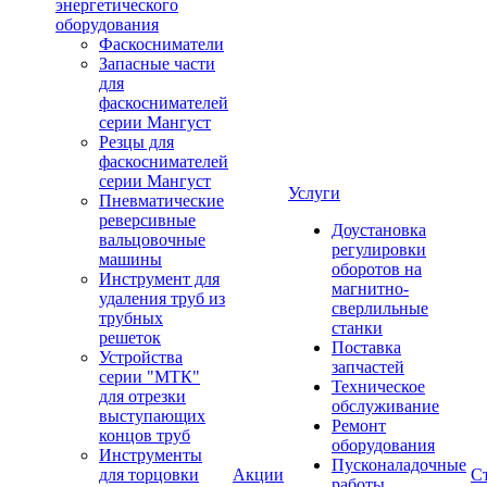
энергетического
оборудования
Фаскосниматели
Запасные части
для
фаскоснимателей
серии Мангуст
Резцы для
фаскоснимателей
серии Мангуст
Услуги
Пневматические
реверсивные
Доустановка
вальцовочные
регулировки
машины
оборотов на
Инструмент для
магнитно-
удаления труб из
сверлильные
трубных
станки
решеток
Поставка
Устройства
запчастей
серии "МТК"
Техническое
для отрезки
обслуживание
выступающих
Ремонт
концов труб
оборудования
Инструменты
Пусконаладочные
для торцовки
Акции
С
работы