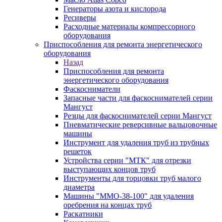
Генераторы азота и кислорода
Ресиверы
Расходные материалы компрессорного
оборудования
Приспособления для ремонта энергетического
оборудования
Назад
Приспособления для ремонта
энергетического оборудования
Фаскосниматели
Запасные части для фаскоснимателей серии
Мангуст
Резцы для фаскоснимателей серии Мангуст
Пневматические реверсивные вальцовочные
машины
Инструмент для удаления труб из трубных
решеток
Устройства серии "МТК" для отрезки
выступающих концов труб
Инструменты для торцовки труб малого
диаметра
Машины "ММО-38-100" для удаления
оребрения на концах труб
Раскатники