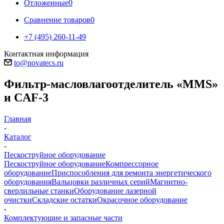
Отложенные
0
Сравнение товаров
0
+7 (495) 260-11-49
Контактная информация
to@novatecs.ru
Фильтр-масловлагоотделитель «MMS»
и CAF-3
Главная
-
Каталог
-
Пескоструйное оборудование
Пескоструйное оборудование
Компрессорное
оборудование
Приспособления для ремонта энергетического
оборудования
Вальцовки различных серий
Магнитно-
сверлильные станки
Оборудование лазерной
очистки
Складские остатки
Окрасочное оборудование
-
Комплектующие и запасные части