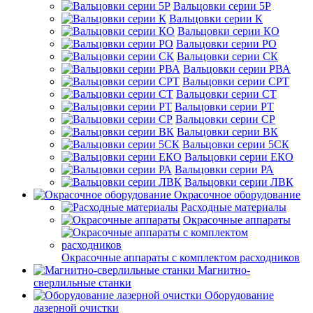
Вальцовки серии 5Р
Вальцовки серии К
Вальцовки серии КО
Вальцовки серии РО
Вальцовки серии СК
Вальцовки серии РВА
Вальцовки серии СРТ
Вальцовки серии СТ
Вальцовки серии РТ
Вальцовки серии СР
Вальцовки серии ВК
Вальцовки серии 5СК
Вальцовки серии ЕКО
Вальцовки серии РА
Вальцовки серии ЛВК
Окрасочное оборудование
Расходные материалы
Окрасочные аппараты
Окрасочные аппараты с комплектом расходников
Магнитно-
сверлильные станки
Оборудование
лазерной очистки